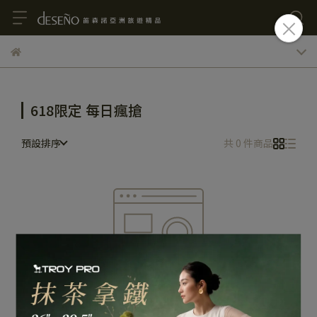
618限定 每日瘋搶
預設排序
共 0 件商品
很抱歉，無商品符合篩選條件
請重新輸入篩選