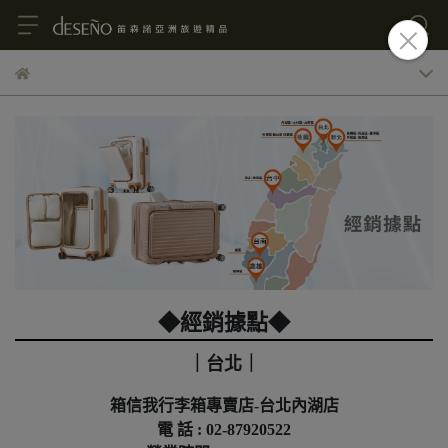
◆經銷據點◆
｜台北｜
箱信我行李箱專賣店-台北內湖店
電 話 : 02-87920522