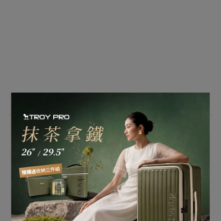
｜台中｜
得意時袋-一中店
電 話 : 04-22278199
營業時間 : 13:00-22:30
地 址 : 台中市北區太平路44-1號