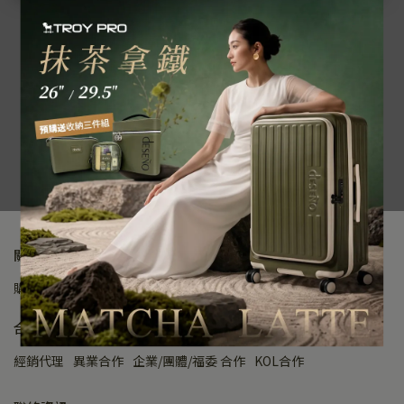
關於Deseno
購物說明
會員條款
隱私政策
反詐騙公告
公司資訊
合作諮詢
經銷代理
異業合作
企業/團體/福委 合作
KOL合作