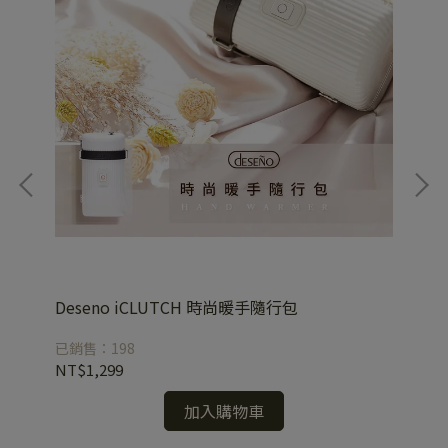
-櫻
Deseno iCLUTCH 時尚暖手隨行包
D
已銷售：198
已銷
NT$1,299
NT
加入購物車