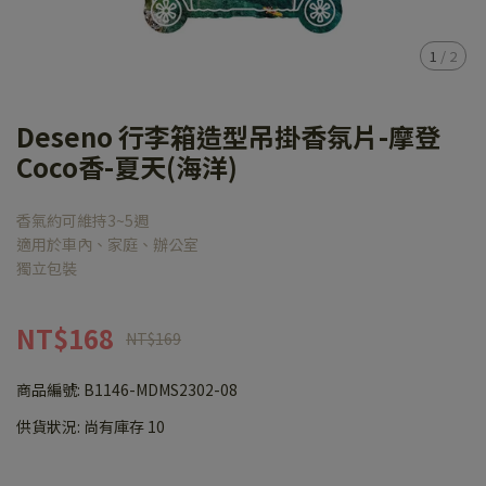
1
/
2
Deseno 行李箱造型吊掛香氛片-摩登
Coco香-夏天(海洋)
香氣約可維持3~5週
適用於車內、家庭、辦公室
獨立包裝
NT$168
NT$169
商品編號:
B1146-MDMS2302-08
供貨狀況:
尚有庫存 10