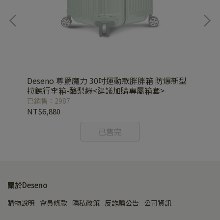
運動
Deseno 尊爵魔力 30吋運動款胖胖箱 防爆新型
De
拉鍊行李箱-酪梨綠<建議加購專屬箱套>
拉
已銷售：2987
已銷
NT$6,880
NT
已售完
關於Deseno
購物說明
會員條款
隱私政策
反詐騙公告
公司資訊