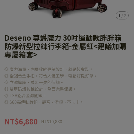
1
/
2
Deseno 尊爵魔力 30吋運動款胖胖箱
防爆新型拉鍊行李箱-金屬紅<建議加購
專屬箱套>
◎ 魔力海量，內層收納專業設計，就是超會裝。
◎ 全鋁合金手把，符合人體工學，輕鬆好提好拿。
◎ 立體腳座，萬無一失的保護。
◎ 雙層防爆拉鍊設計，全面完整保護。
◎ TSA鋁合金海關鎖。
◎ S60高傳動輪組，靜音、滑順、不卡卡。
NT$6,880
NT$10,880