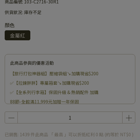
商品編號:
103-C2716-30R1
供貨狀況:
庫存不足
顏色
金屬紅
此商品參與的優惠活動
【旅行打包神器組】壓縮袋組↘加購現省$200
✅【拉鍊胖胖】專屬箱套↘加購現省$200
✅【全系列行李箱】保固升級 & 熱銷配件 加購
88節-全館滿11,999元加贈一年保固
已銷售: 1439 件
此商品 「 最高 」可以折抵紅利
0
點 (約等於
NT$0
)