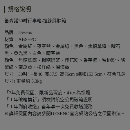
規格說明
笛森諾30吋行李箱-拉鍊胖胖箱
品牌：Deseno
材質：ABS+PC
顏色：金屬紅、夜空藍、金屬綠、黑色、焦糖拿鐵、曜石
黑、亞光黑、白色、晴空藍
顏色：焦糖拿鐵、楓糖奶茶、櫻花粉、香芋紫、蜜桃粉、酪
梨綠、南瓜黃、松洋綠、深海藍
尺寸：30吋" –長40 寬37.5 高76cm (總和153.5cm，符合託運
尺寸) 重量約 5.3kg
「2年免費保固」限新品瑕疵、非人為損壞
「１年破箱換新」須檢附航空公司破箱證明
「１年到府收送」首年享一次免費收送服務
※詳細保固內容請參閱DESENO官方網站公告之保固辦法。