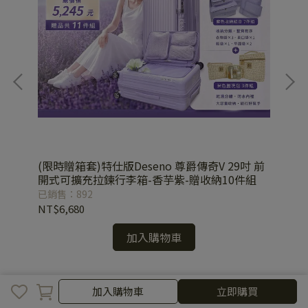
(限時贈箱套)特仕版Deseno 尊爵傳奇V 29吋 前
De
開式可擴充拉鍊行李箱-香芋紫-贈收納10件組
箱
已銷售：892
已銷
NT$6,680
NT
加入購物車
加入購物車
立即購買