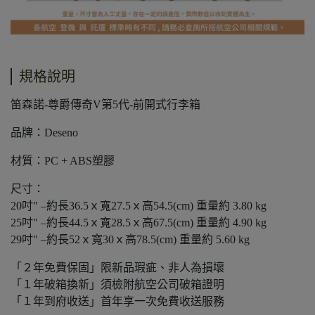
規格說明
笛森諾-尊爵傳奇V第5代-前開式行李箱
品牌：Deseno
材質：PC + ABS塑膠
尺寸：
20吋" –約長36.5ｘ寬27.5ｘ高54.5(cm) 重量約 3.80 kg
25吋" –約長44.5ｘ寬28.5ｘ高67.5(cm) 重量約 4.90 kg
29吋" –約長52ｘ寬30ｘ高78.5(cm) 重量約 5.60 kg
「２年免費保固」限新品瑕疵、非人為損壞
「１年破箱換新」須檢附航空公司破箱證明
「１年到府收送」首年享一次免費收送服務