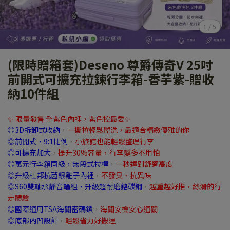
1
/
5
(限時贈箱套)Deseno 尊爵傳奇V 25吋
前開式可擴充拉鍊行李箱-香芋紫-贈收
納10件組
✨ 限量發售 全紫色內裡，紫色控最愛✨
◎3D拆卸式收納
，
一撕拉輕鬆盥洗，最適合精緻優雅的你
◎前開式，9:1比例
，
小旅館也能輕鬆整理行李
◎可擴充加大
，
提升30%容量，行李變多不用怕
◎萬元行李箱同級，無段式拉桿
，
一秒達到舒適高度
◎升級杜邦抗菌銀離子內裡
，
不發臭、抗異味
◎S60雙軸承靜音輪組，升級超耐磨鉻碳鋼
，
越重越好推，絲滑的行
走體驗
◎國際通用TSA海關密碼鎖
，
海關安檢安心通關
◎底部內凹設計
，
輕鬆省力好搬運