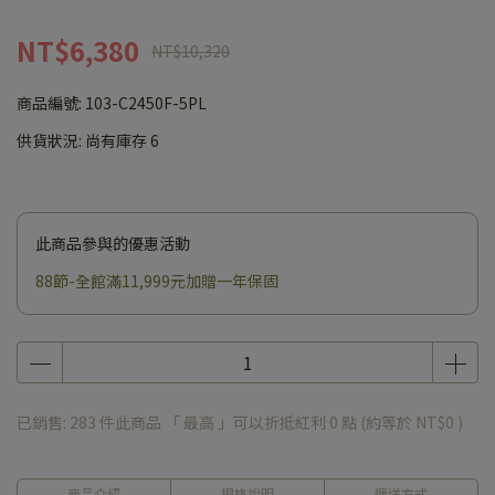
NT$6,380
NT$10,320
商品編號:
103-C2450F-5PL
供貨狀況:
尚有庫存 6
此商品參與的優惠活動
88節-全館滿11,999元加贈一年保固
已銷售: 283 件
此商品 「 最高 」可以折抵紅利
0
點 (約等於
NT$0
)
商品介紹
規格說明
運送方式