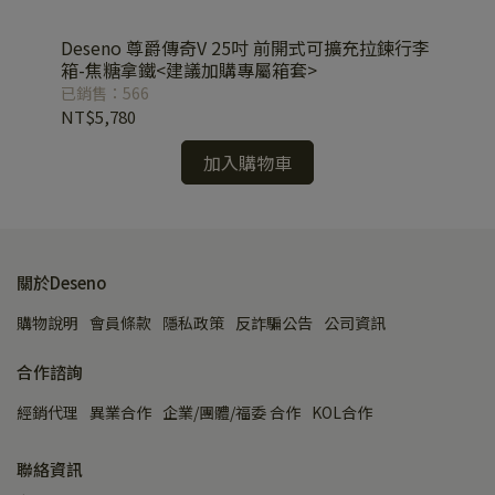
行李
Deseno 尊爵傳奇V 25吋 前開式可擴充拉鍊行李
【紅
箱-焦糖拿鐵<建議加購專屬箱套>
爵
已銷售：566
已銷
NT$5,780
NT
加入購物車
關於Deseno
購物說明
會員條款
隱私政策
反詐騙公告
公司資訊
合作諮詢
經銷代理
異業合作
企業/團體/福委 合作
KOL合作
聯絡資訊