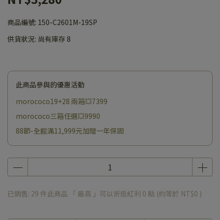
商品編號:
150-C2601M-19SP
供貨狀況:
尚有庫存 8
此商品參與的優惠活動
morococo19+28 兩箱💥7399
morococo三箱任選💥9990
88節-全館滿11,999元加贈一年保固
已銷售: 29 件
此商品 「 最高 」可以折抵紅利
0
點 (約等於
NT$0
)