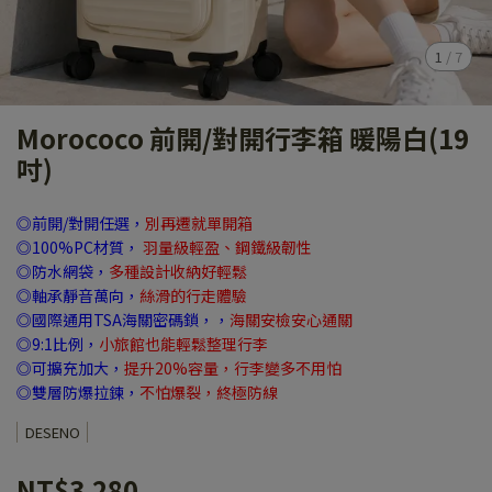
1
/
7
Morococo 前開/對開行李箱 暖陽白(19
吋)
◎前開/對開任選，
別再遷就單開箱
◎100%PC材質
，
羽量級輕盈、鋼鐵級韌性
◎防水網袋
，
多種設計收納好輕鬆
◎軸承靜音萬向
，
絲滑的行走體驗
◎國際通用TSA海關密碼鎖，
，
海關安檢安心通關
◎9:1比例
，
小旅館也能輕鬆整理行李
◎可擴充加大
，
提升20%容量，行李變多不用怕
◎雙層防爆拉鍊
，
不怕爆裂，終極防線
DESENO
NT$3,280