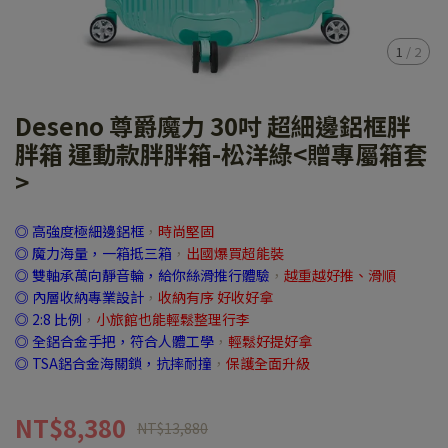
1
/
2
Deseno 尊爵魔力 30吋 超細邊鋁框胖
胖箱 運動款胖胖箱-松洋綠<贈專屬箱套
>
◎ 高強度極細邊鋁框
，
時尚堅固
◎ 魔力海量，一箱抵三箱
，
出國爆買超能裝
◎ 雙軸承萬向靜音輪，給你絲滑推行體驗
，
越重越好推、滑順
◎ 內層收納專業設計
，
收納有序 好收好拿
◎ 2:8 比例
，
小旅館也能輕鬆整理行李
◎ 全鋁合金手把，符合人體工學
，
輕鬆好提好拿
◎ TSA鋁合金海關鎖，抗摔耐撞
，
保護全面升級
NT$8,380
NT$13,880