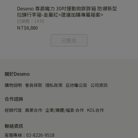
運動
Deseno 尊爵魔力 30吋運動款胖胖箱 防爆新型
De
拉鍊行李箱-金屬紅<建議加購專屬箱套>
拉
已銷售：1439
已銷
NT$6,880
NT
已售完
關於Deseno
購物說明
會員條款
隱私政策
反詐騙公告
公司資訊
合作諮詢
經銷代理
異業合作
企業/團體/福委 合作
KOL合作
聯絡資訊
客服專線：02-8226-9518