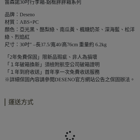
笛森諾30吋行李箱-鋁框胖胖箱系列
品牌：Deseno
材質：ABS+PC
顏色：亞光黑、酪梨綠、南瓜黃、楓糖奶茶、深海藍、松洋
綠、烈焰紅
尺寸：30吋" –長37.5/寬40/高76cm 重量約 6.2kg
「2年免費保固」限新品瑕疵、非人為損壞
「１年破箱換新」須檢附航空公司破箱證明
「１年到府收送」首年享一次免費收送服務
※詳細保固內容請參閱DESENO官方網站公告之保固辦法。
運送方式