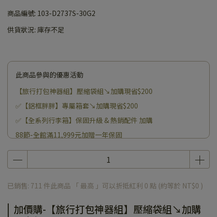
商品編號:
103-D2737S-30G2
供貨狀況:
庫存不足
此商品參與的優惠活動
【旅行打包神器組】壓縮袋組↘加購現省$200
✅【鋁框胖胖】專屬箱套↘加購現省$200
✅【全系列行李箱】保固升級 & 熱銷配件 加購
88節-全館滿11,999元加贈一年保固
已銷售: 711 件
此商品 「 最高 」可以折抵紅利
0
點 (約等於
NT$0
)
加價購-【旅行打包神器組】壓縮袋組↘加購