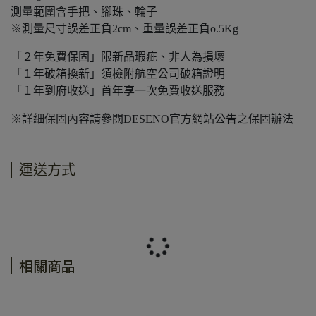
測量範圍含手把、腳珠、輪子
※測量尺寸誤差正負2cm、重量誤差正負o.5Kg
「２年免費保固」限新品瑕疵、非人為損壞
「１年破箱換新」須檢附航空公司破箱證明
「１年到府收送」首年享一次免費收送服務
※詳細保固內容請參閱DESENO官方網站公告之保固辦法
運送方式
相關商品