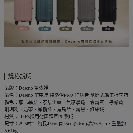
規格說明
品牌：Deseno 笛森諾
品名：Deseno 笛森諾 特洛伊PRO-征途者 前開式煞車行李箱
顏色：摩卡慕斯、泰唔士藍、焦糖拿鐵、雲霧灰、檸檬黃、
珊瑚粉、奶茶、橄欖綠、青鳥藍、霧黑、紅絲絨
材質：100%採用德國拜耳PC製成
尺寸：29.5吋" –約長45cm/寬35cm(38cm)/高76.5cm，重量約
5.61kg