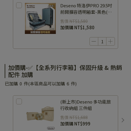
Deseno 特洛伊PRO 29.5吋
前開擴容透明箱套-黑色(預
購8/14出貨)不能等的貴賓請
售價
NT$1,580
另外下單，可跟客服要折扣
加價購
NT$1,580
碼減運費
加價購-✅【全系列行李箱】保固升級 & 熱銷
配件 加購
已加購
0
件
(本區商品可以加購
6
件)
(新上市)Deseno 多功能旅
行收納組 三件組
售價
NT$1,688
加價購
NT$999