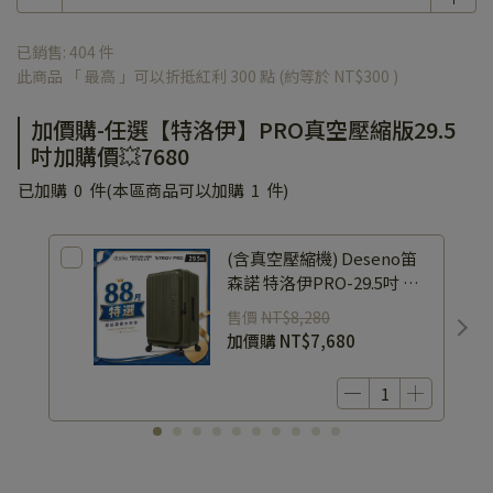
88節-特洛伊系列-買就送DESENO收納三件組-(顏色隨機)
特洛伊PRO版-附真空壓縮機
已銷售: 404 件
88節-全館滿11,999元加贈一年保固
此商品 「 最高 」可以折抵紅利
300
點 (約等於
NT$300
)
加價購-任選【特洛伊】PRO真空壓縮版29.5
吋加購價💥7680
已加購
0
件
(本區商品可以加購
1
件)
(含真空壓縮機) Deseno笛
森諾 特洛伊PRO-29.5吋 前
開式煞車真空壓縮行李箱-橄
售價
NT$8,280
欖綠
加價購
NT$7,680