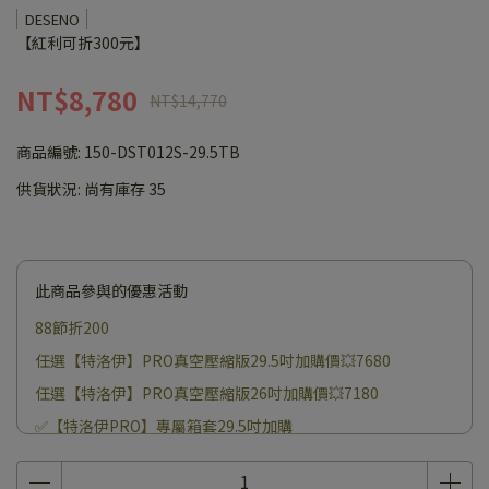
DESENO
【紅利可折300元】
NT$8,780
NT$14,770
商品編號:
150-DST012S-29.5TB
供貨狀況:
尚有庫存 35
此商品參與的優惠活動
88節折200
任選【特洛伊】PRO真空壓縮版29.5吋加購價💥7680
任選【特洛伊】PRO真空壓縮版26吋加購價💥7180
✅【特洛伊PRO】專屬箱套29.5吋加購
✅【全系列行李箱】保固升級 & 熱銷配件 加購