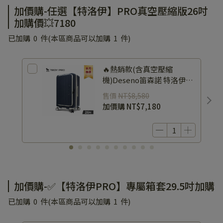
加價購-任選【特洛伊】PRO真空壓縮版26吋
加購價💥7180
已加購
0
件
(本區商品可以加購
1
件)
🔥熱銷款(含真空壓縮
機)Deseno笛森諾 特洛伊
PRO 前開式煞車真空壓縮行
售價
NT$8,580
李箱26吋-泰晤士藍<建議加
加價購
NT$7,180
購專屬箱套>
加價購-✅【特洛伊PRO】專屬箱套29.5吋加購
已加購
0
件
(本區商品可以加購
1
件)