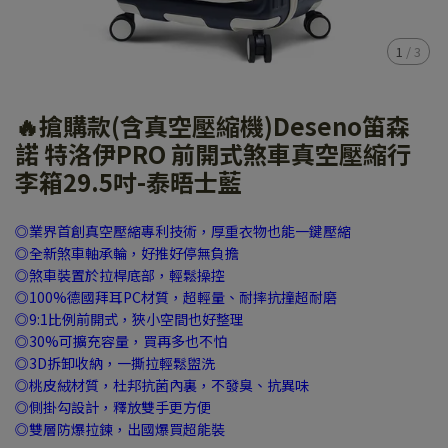
1
/
3
🔥搶購款(含真空壓縮機)Deseno笛森
諾 特洛伊PRO 前開式煞車真空壓縮行
李箱29.5吋-泰晤士藍
◎業界首創真空壓縮專利技術，厚重衣物也能一鍵壓縮
◎全新煞車軸承輪，好推好停無負擔
◎煞車裝置於拉桿底部，輕鬆操控
◎100%德國拜耳PC材質，超輕量、耐摔抗撞超耐磨
◎9:1比例前開式，狹小空間也好整理
◎30%可擴充容量，買再多也不怕
◎3D拆卸收納，一撕拉輕鬆盥洗
◎桃皮絨材質，杜邦抗菌內裏，不發臭、抗異味
◎側掛勾設計，釋放雙手更方便
◎雙層防爆拉鍊，出國爆買超能裝