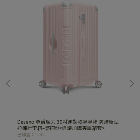
開式可
Deseno 尊爵魔力 30吋運動款胖胖箱 防爆新型
De
拉鍊行李箱-櫻花粉<建議加購專屬箱套>
款
已銷售：1242
已銷